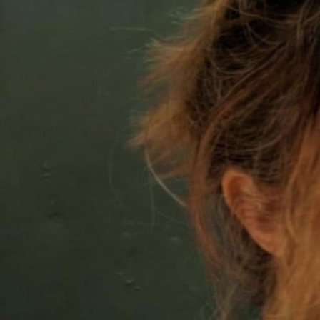
A.D.E.L
Or Koskas
15/05/2025
Spotify
Rejoins la liste
Mentions légales
·
Confidentialité
·
© 2025-2026 · powered by
Coucou J